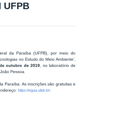
N UFPB
eral da Paraíba (UFPB), por meio do
cnologias no Estudo do Meio Ambiente',
de outubro de 2019
, no l
aboratório de
m João Pessoa
.
da Paraíba
.
As inscrições são gratuitas e
 endereço:
.
https://sigaa.ufpb.br/