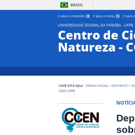
BRASIL
Ir para o conteúdo
1
Ir para o menu
2
Ir para
UNIVERSIDADE FEDERAL DA PARAÍBA - UFPB
Centro de Ci
Natureza - 
VOCÊ ESTÁ AQUI:
PÁGINA INICIAL
>
CONTENTS
>
NO
CCEN UFPB
NOTÍCI
Dep
sob