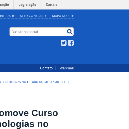
mação
Legislação
Canais
IBILIDADE
ALTO CONTRASTE
MAPA DO SITE
Buscar no portal
Buscar no portal
Twitter
Facebook
Contato
Webmail
OTECNOLOGIAS NO ESTUDO DO MEIO AMBIENTE |
romove Curso
nologias no