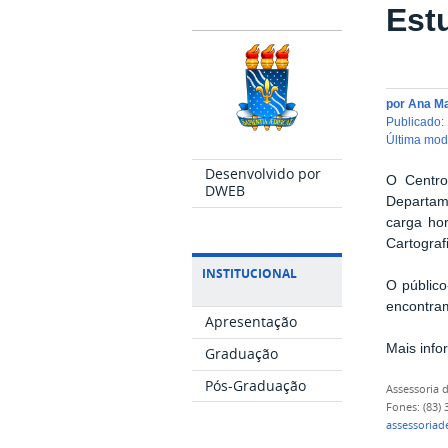
Est
por
Ana M
publicado
:
última mo
Desenvolvido por
O Centro
DWEB
Departam
carga ho
Cartograf
INSTITUCIONAL
O público
encontram
Apresentação
Mais info
Graduação
Pós-Graduação
Assessoria
Fones: (83)
assessoria