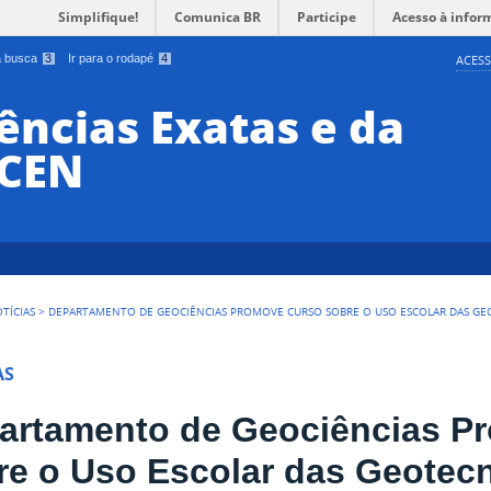
Simplifique!
Comunica BR
Participe
Acesso à infor
 a busca
3
Ir para o rodapé
4
ACESS
ências Exatas e da
CCEN
TÍCIAS
>
DEPARTAMENTO DE GEOCIÊNCIAS PROMOVE CURSO SOBRE O USO ESCOLAR DAS GE
AS
artamento de Geociências P
re o Uso Escolar das Geotec