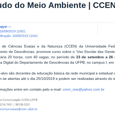
udo do Meio Ambiente | CCE
agyar
—
16/09/2019 11h02
,
dificação
:
16/09/2019 11h02
 de Ciências Exatas e da Natureza (CCEN) da Universidade Fed
ento de Geociências, promove curso sobre o 'Uso Escolar das Geote
rária 20 horas, com 40 vagas, no período de
23 de setembro a 26 
ia Digital do Departamento de Geociências da UFPB, no campus I, e
-alvo
são d
ocentes da educação básica da rede municipal e estadual 
-se abertas até o dia 25/10/2019 e podem ser realizadas através do
rmações entre em contato pelo e-mail
:
cmm_reis@yahoo.com.br
 de Comunicação-CCEN|UFPB
 3216-7431 | 98108-5251
decomunicacao@ccen.ufpb.br