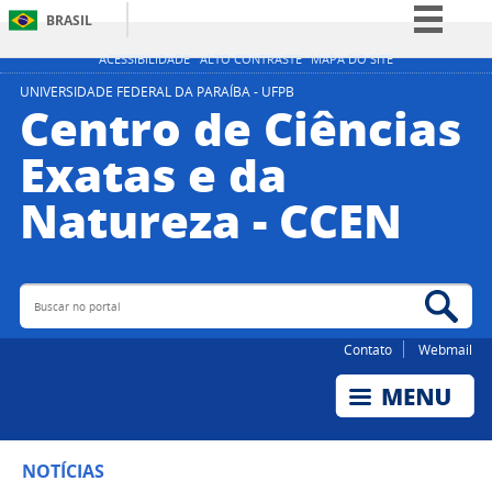
BRASIL
Simplifique!
ACESSIBILIDADE
ALTO CONTRASTE
MAPA DO SITE
Comunica BR
UNIVERSIDADE FEDERAL DA PARAÍBA - UFPB
Centro de Ciências
Participe
Exatas e da
Acesso à informação
Natureza - CCEN
Legislação
Canais
Buscar no portal
Bus
Contato
Webmail
NOTÍCIAS