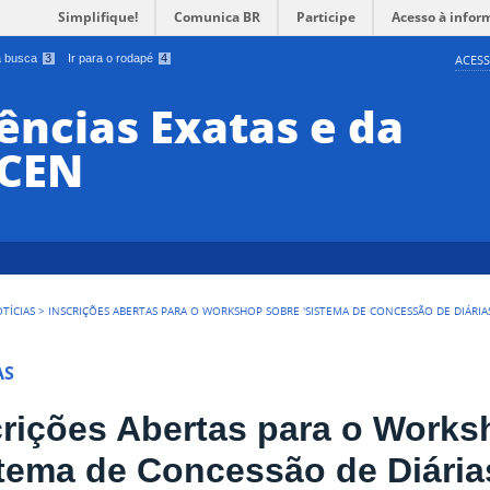
Simplifique!
Comunica BR
Participe
Acesso à infor
 a busca
3
Ir para o rodapé
4
ACESS
ências Exatas e da
CCEN
TÍCIAS
>
INSCRIÇÕES ABERTAS PARA O WORKSHOP SOBRE 'SISTEMA DE CONCESSÃO DE DIÁRIAS
AS
crições Abertas para o Works
stema de Concessão de Diári