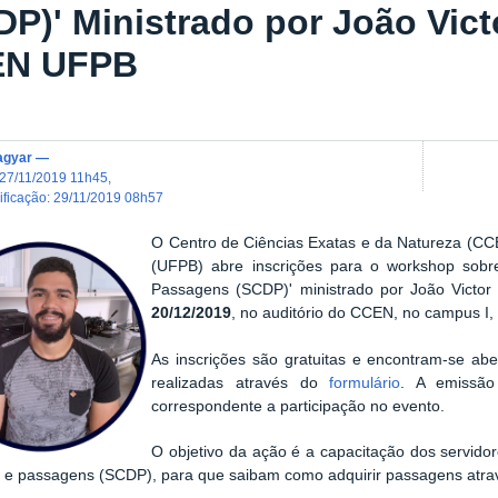
DP)' Ministrado por João Vict
EN UFPB
agyar
—
27/11/2019 11h45
,
dificação
:
29/11/2019 08h57
O Centro de Ciências Exatas e da Natureza (CC
(UFPB) abre inscrições para o workshop sobr
Passagens (SCDP)' ministrado por João Victor 
20/12/2019
, no auditório do CCEN, no campus I
As inscrições são gratuitas e encontram-se ab
realizadas através do
formulário
. A emissão 
correspondente a participação no evento.
O objetivo da ação é a capacitação dos servido
s e passagens (SCDP), para que saibam como adquirir passagens atr