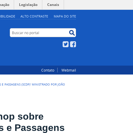
mação
Legislação
Canais
IBILIDADE
ALTO CONTRASTE
MAPA DO SITE
Buscar no portal
Buscar no portal
Twitter
Facebook
Contato
Webmail
 E PASSAGENS (SCDP)' MINISTRADO POR JOÃO
hop sobre
as e Passagens