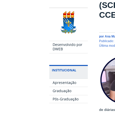
(SC
CC
por
Ana M
publicado
:
Desenvolvido por
última mo
DWEB
INSTITUCIONAL
Apresentação
Graduação
Pós-Graduação
de diária