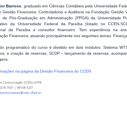
tor Barroso
,
graduado em Ciências Contábeis pela Universidade Fed
Gestão Financeira: Controladoria e Auditoria na Fundação Getúlio 
 de Pós-Graduação em Administração (PPGA) da Universidade Pot
rativo da Universidade Federal da Paraíba (lotado no CCEN-SC
ional da Paraíba e consultor financeiro. Tem experiência na á
ação Financeira, atuando principalmente nos seguintes temas: Finanças
do programático do curso é dividido em dois módulos: Sistema WT
ros; e criação de reservas; SCDP – lançamento de reservas; acomp
gens.
rmações na página da Divisão Financeira do CCEN
 de Comunicação-CCEN|UFPB
 3216-7431 | 98108-5251
decomunicacao@ccen.ufpb.br