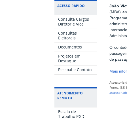
ACESSO RÁPIDO
João Vic
(MBA) em 
Programa
Consulta Cargos
Diretor e Vice
administ
Internac
Consultas
Administr
Eleitorais
Documentos
O conteú
passagei
Projetos em
de passa
Destaque
Pessoal e Contato
Mais info
Assessoria
Fones: (83)
ATENDIMENTO
assessoria
REMOTO
Escala de
Trabalho PGD