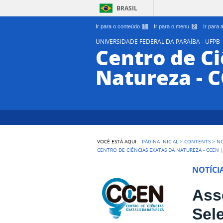
BRASIL
Ir para o conteúdo
1
Ir para o menu
2
Ir para
UNIVERSIDADE FEDERAL DA PARAÍBA - UFPB
Centro de Ci
Natureza - 
VOCÊ ESTÁ AQUI:
PÁGINA INICIAL
>
CONTENTS
>
NO
CENTRO DE CIÊNCIAS EXATAS DA NATUREZA - CCEN 
NOTÍCI
Ass
Sel