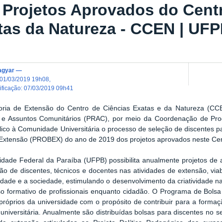
 Projetos Aprovados do Cent
tas da Natureza - CCEN | UF
agyar
—
01/03/2019 19h08
,
dificação
:
07/03/2019 09h41
oria de Extensão do Centro de Ciências Exatas e da Natureza
(
CC
 e Assuntos Comunitários (PRAC), por meio da Coordenação de Pr
lico à Comunidade Universitária o processo de seleção de discentes pa
Extensão (
PROBEX) do ano de 2019 dos projetos aprovados neste Cen
idade Federal da Paraíba (UFPB) possibilita anualmente projetos de 
ção de discentes, técnicos e docentes nas atividades de extensão, via
idade e a sociedade, estimulando o desenvolvimento da criatividade n
o formativo de profissionais enquanto cidadão. O
Programa de Bolsa
próprios da universidade com o propósito de contribuir para a formaç
universitária. Anualmente são distribuídas bolsas para discentes no 