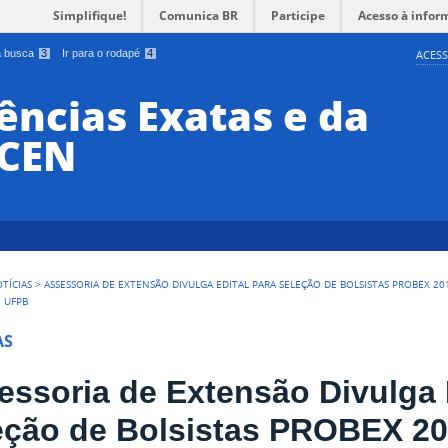
Simplifique!
Comunica BR
Participe
Acesso à infor
 a busca
3
Ir para o rodapé
4
ACESS
ências Exatas e da
CCEN
TÍCIAS
>
ASSESSORIA DE EXTENSÃO DIVULGA EDITAL PARA SELEÇÃO DE BOLSISTAS PROBEX 
| UFPB
AS
essoria de Extensão Divulga 
eção de Bolsistas PROBEX 20