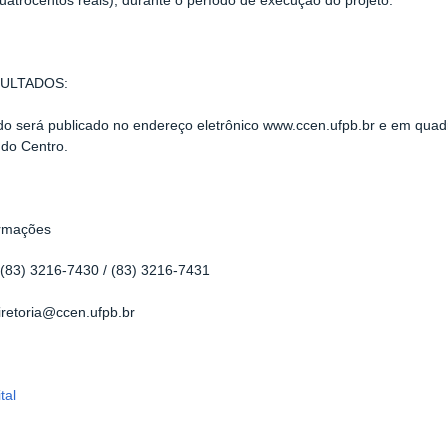
uatrocentos reais), durante o período de execução do projeto.
ULTADOS:
do será publicado no endereço eletrônico
www.ccen.ufpb.br
e
em quadr
do Centro.
ormações
:
(83) 3216-7430 /
(83) 3216-7431
iretoria@ccen.ufpb.br
tal