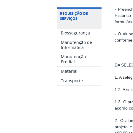
- Preench
REQUISIÇÃO DE
Históric
SERVIÇOS
formulári
Biossegurança
- O alun
conforme 
Manutenção de
Informática
Manutenção
Predial
DA SELE
Material
1. A sele
Transporte
1.2. A se
1.3. O pr
acordo co
2. O alu
projeto 