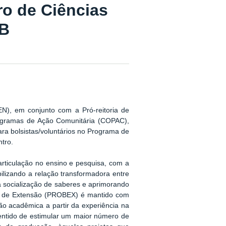
ro de Ciências
PB
EN),
em conjunto com a Pró-reitoria de
ogramas de Ação Comunitária
(
COPAC),
ra bolsistas/voluntários no
Programa de
tro.
articulação no ensino e pesquisa, com a
bilizando a relação transformadora entre
a socialização de saberes e aprimorando
 de Extensão (
PROBEX) é mantido com
ão acadêmica a partir da experiência na
sentido de estimular um maior número de