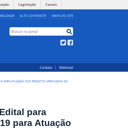
mação
Legislação
Canais
IBILIDADE
ALTO CONTRASTE
MAPA DO SITE
Buscar no portal
Buscar no portal
Twitter
Facebook
Contato
Webmail
2019 PARA ATUAÇÃO NOS PROJETOS APROVADOS DO
Edital para
19 para Atuação