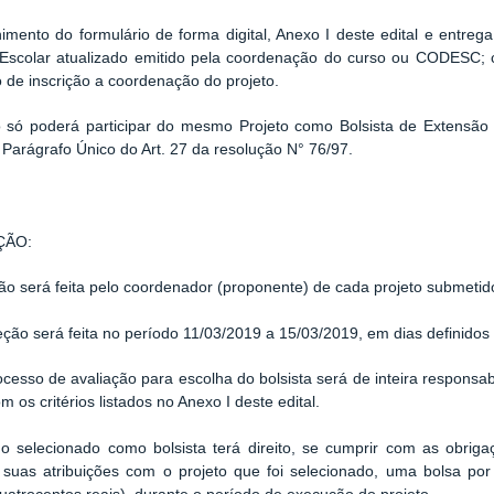
imento do formulário de forma digital, Anexo I deste edital e
entrega
o Escolar atualizado emitido pela coordenação do curso ou CODESC
o de inscrição a coordenação do projeto.
o só poderá participar do mesmo Projeto como Bolsista de Extens
Parágrafo Único do Art. 27 da resolução N° 76/97.
ÇÃO:
ção será feita pelo coordenador (proponente) de cada projeto
submetid
leção será feita no período 11/03/2019 a 15/03/2019, em dias
definidos
ocesso de avaliação para escolha do bolsista será de inteira respons
m os critérios listados no Anexo I deste edital.
no selecionado como bolsista terá direito, se cumprir com as
obrig
e suas atribuições com o projeto que foi selecionado, uma bolsa p