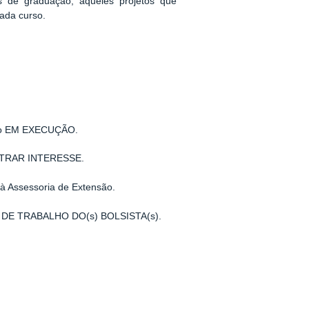
os de graduação, àqueles projetos que
cada curso.
ção EM EXECUÇÃO.
GISTRAR INTERESSE.
à Assessoria de Extensão.
ANO DE TRABALHO DO(s) BOLSISTA(s).