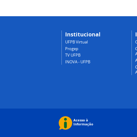
Institucional
UFPB Virtual
Progep
A
TV UFPB
INOVA - UFPB