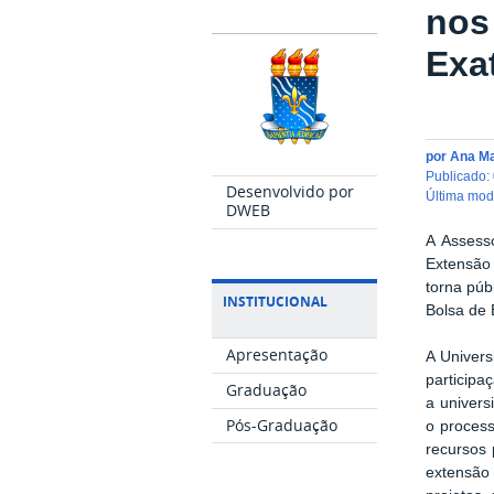
nos
Exa
por
Ana M
publicado
:
Desenvolvido por
última mo
DWEB
A Assess
Extensão
torna púb
INSTITUCIONAL
Bolsa de 
Apresentação
A Univers
participa
Graduação
a univers
Pós-Graduação
o process
recursos 
extensão 