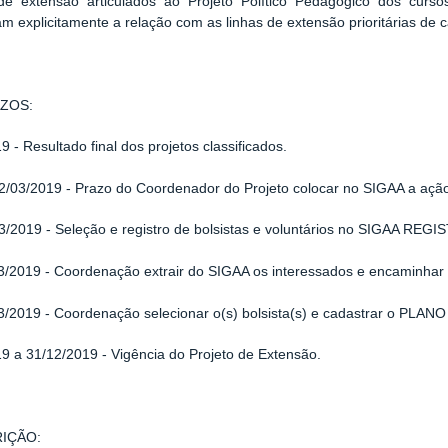
 de extensão articulados ao Projeto Político Pedagógico dos curs
m explicitamente a relação com as linhas de extensão prioritárias de 
ZOS:
19 -
Resultado final dos projetos classificados.
02/03/2019 -
Prazo do Coordenador do Projeto colocar no SIGAA a a
3/2019 - S
eleção e registro de bolsistas e voluntários no SIGAA RE
3/2019 -
Coordenação extrair do SIGAA os interessados e encaminhar 
3/2019 -
Coordenação selecionar o(s) bolsista(s) e cadastrar o PL
19 a 31/12/2019 -
Vigência do Projeto de Extensão.
RIÇÃO
: