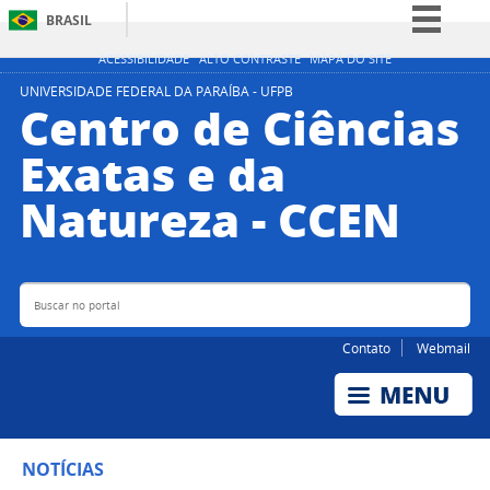
BRASIL
Simplifique!
ACESSIBILIDADE
ALTO CONTRASTE
MAPA DO SITE
Comunica BR
UNIVERSIDADE FEDERAL DA PARAÍBA - UFPB
Centro de Ciências
Participe
Exatas e da
Acesso à informação
Natureza - CCEN
Legislação
Canais
Buscar no portal
Bus
Contato
Webmail
NOTÍCIAS