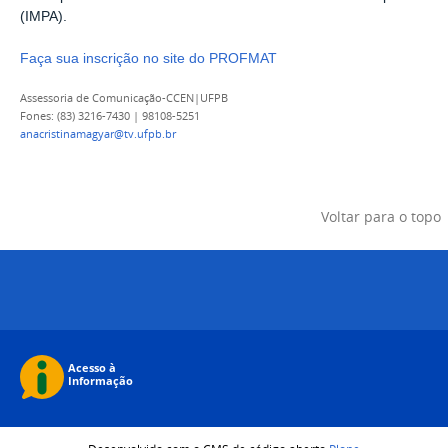
(IMPA).
Faça sua inscrição no site do PROFMAT
Assessoria de Comunicação-CCEN|UFPB
Fones: (83) 3216-7430 | 98108-5251
anacristinamagyar@tv.ufpb.br
Voltar para o topo