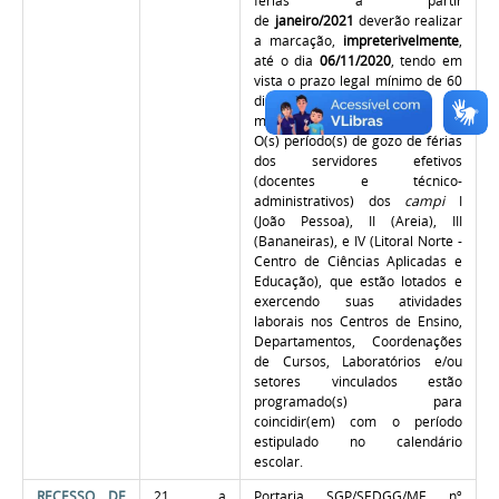
férias a partir
de
janeiro/2021
deverão realizar
a marcação,
impreterivelmente
,
até o dia
06/11/2020
, tendo em
vista o prazo legal mínimo de 60
dias, entre o período de
marcação e gozo.
O(s) período(s) de gozo de férias
dos servidores efetivos
(docentes e técnico-
administrativos) dos
campi
I
(João Pessoa), II (Areia), III
(Bananeiras), e IV (Litoral Norte -
Centro de Ciências Aplicadas e
Educação), que estão lotados e
exercendo suas atividades
laborais nos Centros de Ensino,
Departamentos, Coordenações
de Cursos, Laboratórios e/ou
setores vinculados estão
programado(s) para
coincidir(em) com o período
estipulado no calendário
escolar.
RECESSO DE
21 a
Portaria SGP/SEDGG/ME nº