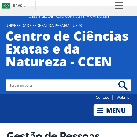
BRASIL
Simplifique!
ACESSIBILIDADE
ALTO CONTRASTE
MAPA DO SITE
Comunica BR
UNIVERSIDADE FEDERAL DA PARAÍBA - UFPB
Centro de Ciências
Participe
Exatas e da
Acesso à informação
Natureza - CCEN
Legislação
Canais
Buscar no portal
Bus
Contato
Webmail
Gestão de Pessoas