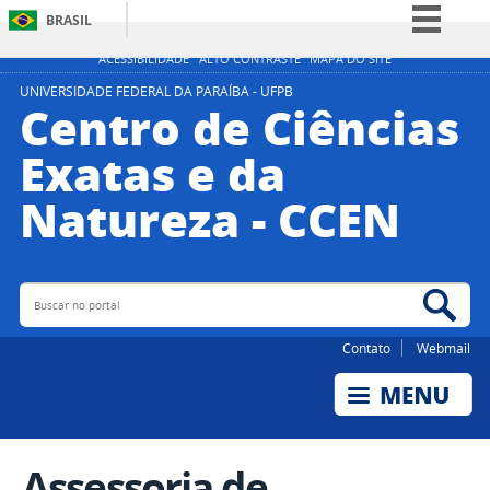
BRASIL
Simplifique!
ACESSIBILIDADE
ALTO CONTRASTE
MAPA DO SITE
Comunica BR
UNIVERSIDADE FEDERAL DA PARAÍBA - UFPB
Centro de Ciências
Participe
Exatas e da
Acesso à informação
Natureza - CCEN
Legislação
Canais
Buscar no portal
Bus
Contato
Webmail
Assessoria de