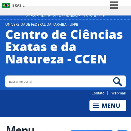
BRASIL
Simplifique!
ACESSIBILIDADE
ALTO CONTRASTE
MAPA DO SITE
Comunica BR
UNIVERSIDADE FEDERAL DA PARAÍBA - UFPB
Centro de Ciências
Participe
Exatas e da
Acesso à informação
Natureza - CCEN
Legislação
Canais
Buscar no portal
Bus
Contato
Webmail
Menu