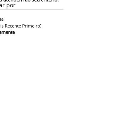
ar por
ia
is Recente Primeiro)
camente