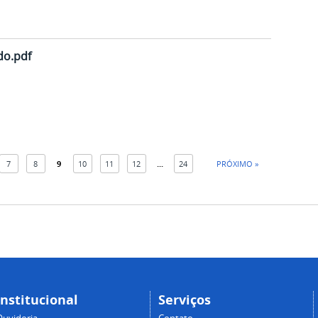
do.pdf
7
8
9
10
11
12
...
24
PRÓXIMO »
Institucional
Serviços