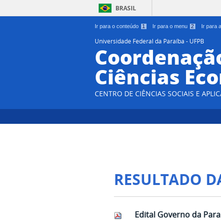
BRASIL
Ir para o conteúdo
1
Ir para o menu
2
Ir para
Universidade Federal da Paraíba - UFPB
Coordenação
Ciências Ec
CENTRO DE CIÊNCIAS SOCIAIS E APLIC
RESULTADO D
Edital Governo da Para