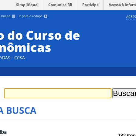
Simplifique!
Comunica BR
Participe
Acesso à infor
 a busca
3
Ir para o rodapé
4
ACESS
 do Curso de
onômicas
ADAS - CCSA
A BUSCA
íba
232
iten