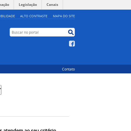
mação
Legislação
Canais
IBILIDADE
ALTO CONTRASTE
MAPA DO SITE
Buscar no portal
Buscar no portal
Facebook
Contato
s atendem ao seu critério.