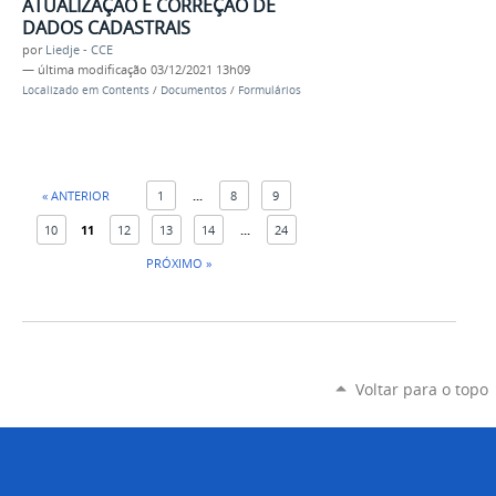
ATUALIZAÇÃO E CORREÇÃO DE
DADOS CADASTRAIS
por
Liedje - CCE
—
última modificação
03/12/2021 13h09
Localizado em
Contents
/
Documentos
/
Formulários
« ANTERIOR
1
...
8
9
10
11
12
13
14
...
24
PRÓXIMO »
Voltar para o topo