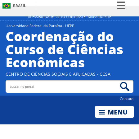
BRASIL
Simplifique!
ACESSIBILIDADE
ALTO CONTRASTE
MAPA DO SITE
Comunica BR
Universidade Federal da Paraíba - UFPB
Coordenação do
Participe
Curso de Ciências
Acesso à informação
Econômicas
Legislação
Canais
CENTRO DE CIÊNCIAS SOCIAIS E APLICADAS - CCSA
Buscar no portal
Bus
Contato