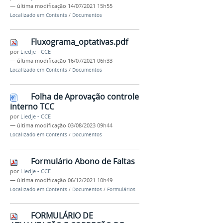
—
última modificação
14/07/2021 15h55
Localizado em
Contents
/
Documentos
Fluxograma_optativas.pdf
por
Liedje - CCE
—
última modificação
16/07/2021 06h33
Localizado em
Contents
/
Documentos
Folha de Aprovação controle
interno TCC
por
Liedje - CCE
—
última modificação
03/08/2023 09h44
Localizado em
Contents
/
Documentos
Formulário Abono de Faltas
por
Liedje - CCE
—
última modificação
06/12/2021 10h49
Localizado em
Contents
/
Documentos
/
Formulários
FORMULÁRIO DE