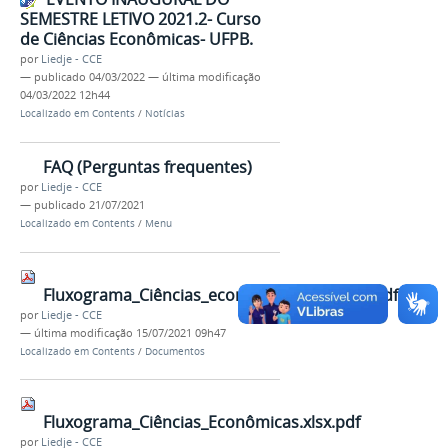
SEMESTRE LETIVO 2021.2- Curso
de Ciências Econômicas- UFPB.
por
Liedje - CCE
—
publicado
04/03/2022
—
última modificação
04/03/2022 12h44
Localizado em
Contents
/
Notícias
FAQ (Perguntas frequentes)
por
Liedje - CCE
—
publicado
21/07/2021
Localizado em
Contents
/
Menu
Fluxograma_Ciências_econômicas_noturno.pdf
por
Liedje - CCE
—
última modificação
15/07/2021 09h47
Localizado em
Contents
/
Documentos
Fluxograma_Ciências_Econômicas.xlsx.pdf
por
Liedje - CCE