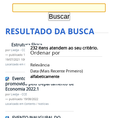
RESULTADO DA BUSCA
Estrutura Física
232
itens atendem ao seu critério.
por
Liedje - CCE
Ordenar por
—
publicado
16/07/2021
—
última modificação
19/07/2021 10h31
Relevância
Localizado em
Contents
/
Menu
Data (mais Recente Primeiro)
alfabeticamente
Evento de Boas-Vindas
promovido pelo Departamento de
Economia 2022.1
por
Liedje - CCE
—
publicado
19/08/2022
Localizado em
Contents
/
Notícias
EVENTO INAUGURAL DO