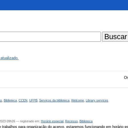
atualizado.
Or
as
,
Biblioteca
,
CCEN
,
UFPB
,
Serviços da biblioteca
,
Welcome
,
Library services
2023 09h26
— registrado em:
Horário especial
,
Recesso
,
Biblioteca
 e trabalhos para organização do acervo, estaremos funcionando em horário e