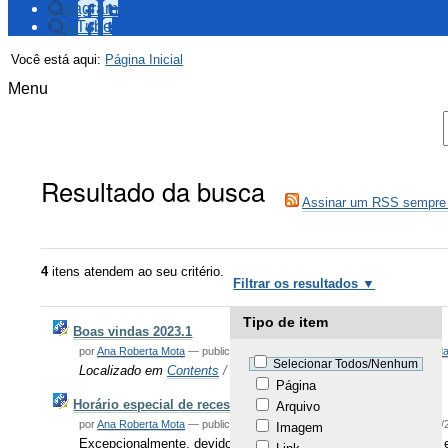
Instagram
YouTube
Você está aqui:
Página Inicial
Menu
Resultado da busca
Assinar um RSS sempre 
4
itens atendem ao seu critério.
Filtrar os resultados
Tipo de item
Boas vindas 2023.1
por
Ana Roberta Mota
—
publicado
17/07/2023
— registrado em:
Boas vind
Selecionar Todos/Nenhum
Localizado em
Contents
/
Notícias
Página
Horário especial de recesso
Arquivo
por
Ana Roberta Mota
—
publicado
21/12/2022
—
última modificação
17/04/
Imagem
Excepcionalmente, devido à férias de servidores da Biblioteca