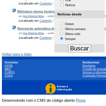
Link
Localizado em
Contents
/
Notícias
Notícia
Biblioteca retoma horário normal de funcionamento
Notícias desde
por
Ana Roberta Mota
—
publicado
23/03/2022
—
última modificação
26/05/
Localizado em
Contents
/
Notícias
Ontem
Renovação automática de livros se encerrarão na próxima S
Última semana
por
Ana Roberta Mota
—
publicado
17/03/2022
— registrado em:
Biblioteca
,
Último mês
Localizado em
Contents
/
Notícias
Sempre
Voltar para o topo
Assuntos
Institucional
UFPB
Ouvidoria
MEC
Comitê de Inclusã
CAPES
Acesso a Informa
CNPq
Comissão Perman
Desenvolvido com o CMS de código aberto
Plone