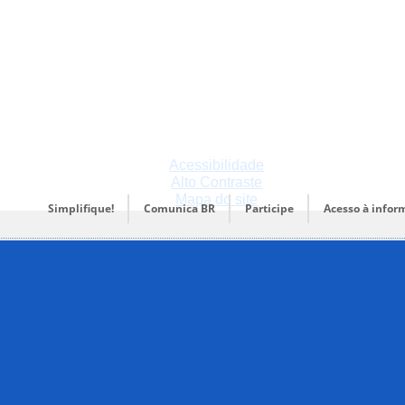
Acessibilidade
Alto Contraste
Mapa do site
Simplifique!
Comunica BR
Participe
Acesso à infor