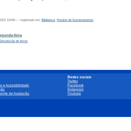
2022 11h56
— registrado em:
Biblioteca
,
Horário de funcionamento
egunda-feira
Devolução de livros
Redes sociais
Twitter
o e Acessibilidade
Facebook
ção
Instagram
ente de Avaliação
Youtube