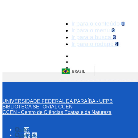
Ir para o conteúdo
1
Ir para o menu
2
Ir para a busca
3
Ir para o rodapé
4
BRASIL
UNIVERSIDADE FEDERAL DA PARAÍBA - UFPB
BIBLIOTECA SETORIAL CCEN
CCEN - Centro de Ciências Exatas e da Natureza
Twitter
Facebook