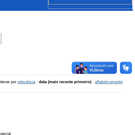
denar por
relevância
·
data (mais recente primeiro)
·
alfabeticamente
special