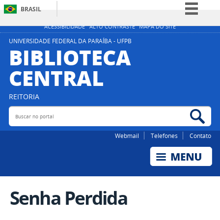
BRASIL
Simplifique!
ACESSIBILIDADE
ALTO CONTRASTE
MAPA DO SITE
Comunica BR
UNIVERSIDADE FEDERAL DA PARAÍBA - UFPB
BIBLIOTECA
Participe
CENTRAL
Acesso à informação
Legislação
REITORIA
Canais
Buscar no portal
Bus
Webmail
Telefones
Contato
Senha Perdida