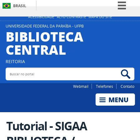
BRASIL
Simplifique!
ACESSIBILIDADE
ALTO CONTRASTE
MAPA DO SITE
Comunica BR
UNIVERSIDADE FEDERAL DA PARAÍBA - UFPB
BIBLIOTECA
Participe
CENTRAL
Acesso à informação
Legislação
REITORIA
Canais
Buscar no portal
Bus
Webmail
Telefones
Contato
Tutorial - SIGAA