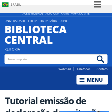
BRASIL
Simplifique!
ACESSIBILIDADE
ALTO CONTRASTE
MAPA DO SITE
Comunica BR
UNIVERSIDADE FEDERAL DA PARAÍBA - UFPB
BIBLIOTECA
Participe
CENTRAL
Acesso à informação
Legislação
REITORIA
Canais
Buscar no portal
Bus
Webmail
Telefones
Contato
Tutorial emissão de