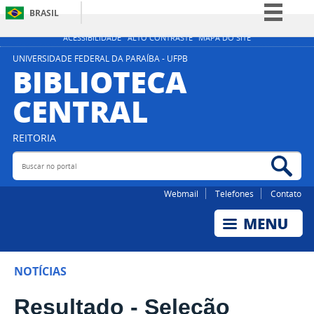
BRASIL
Simplifique!
ACESSIBILIDADE
ALTO CONTRASTE
MAPA DO SITE
Comunica BR
UNIVERSIDADE FEDERAL DA PARAÍBA - UFPB
BIBLIOTECA
Participe
CENTRAL
Acesso à informação
Legislação
REITORIA
Canais
Buscar no portal
Bus
Webmail
Telefones
Contato
NOTÍCIAS
Resultado - Seleção