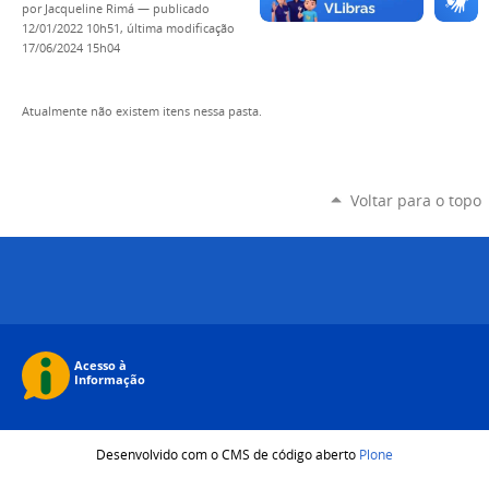
por
Jacqueline Rimá
—
publicado
12/01/2022 10h51,
última modificação
17/06/2024 15h04
Atualmente não existem itens nessa pasta.
Voltar para o topo
Desenvolvido com o CMS de código aberto
Plone