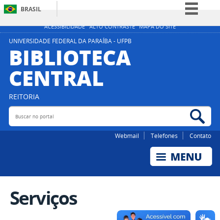
BRASIL
Simplifique!
ACESSIBILIDADE
ALTO CONTRASTE
MAPA DO SITE
Comunica BR
UNIVERSIDADE FEDERAL DA PARAÍBA - UFPB
BIBLIOTECA
Participe
CENTRAL
Acesso à informação
Legislação
REITORIA
Canais
Buscar no portal
Bus
Webmail
Telefones
Contato
Serviços