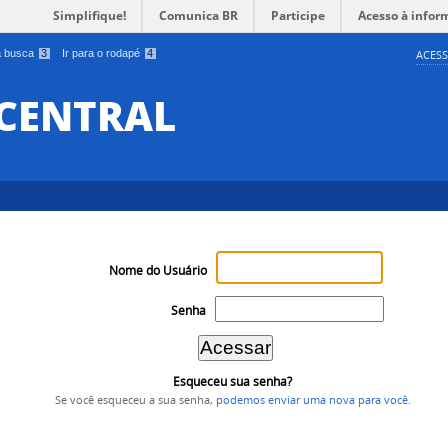
Simplifique!
Comunica BR
Participe
Acesso à infor
 a busca
3
Ir para o rodapé
4
ACESS
 CENTRAL
Nome do Usuário
Senha
Esqueceu sua senha?
Se você esqueceu a sua senha,
podemos enviar uma nova para você
.