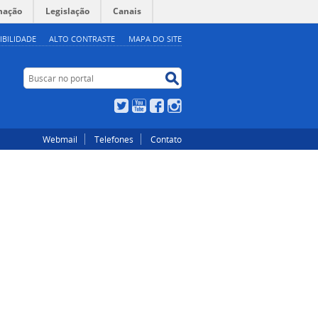
mação
Legislação
Canais
IBILIDADE
ALTO CONTRASTE
MAPA DO SITE
Buscar no portal
Buscar no portal
Twitter
YouTube
Facebook
Instagram
Webmail
Telefones
Contato