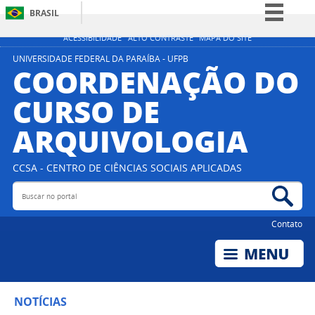
BRASIL
Simplifique!
ACESSIBILIDADE
ALTO CONTRASTE
MAPA DO SITE
Comunica BR
UNIVERSIDADE FEDERAL DA PARAÍBA - UFPB
COORDENAÇÃO DO
Participe
CURSO DE
Acesso à informação
ARQUIVOLOGIA
Legislação
Canais
CCSA - CENTRO DE CIÊNCIAS SOCIAIS APLICADAS
Buscar no portal
Bus
Contato
NOTÍCIAS