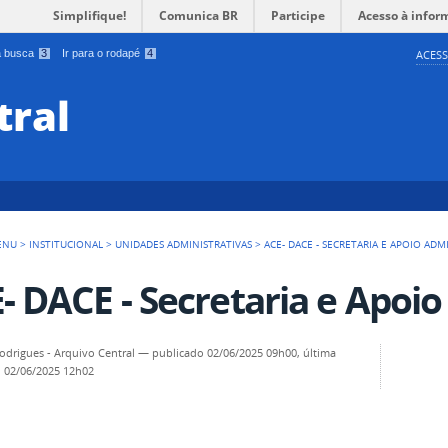
Simplifique!
Comunica BR
Participe
Acesso à infor
 a busca
3
Ir para o rodapé
4
ACESS
tral
ENU
>
INSTITUCIONAL
>
UNIDADES ADMINISTRATIVAS
>
ACE- DACE - SECRETARIA E APOIO ADM
- DACE - Secretaria e Apoio
odrigues - Arquivo Central
—
publicado
02/06/2025 09h00,
última
o
02/06/2025 12h02