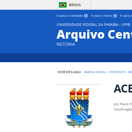
BRASIL
Ir para o conteúdo
1
Ir para o menu
2
Ir para
UNIVERSIDADE FEDERAL DA PARAÍBA - UFPB
Arquivo Cen
REITORIA
VOCÊ ESTÁ AQUI:
PÁGINA INICIAL
>
CONTENTS
>
M
ACE
por
Paulo R
modificaçã